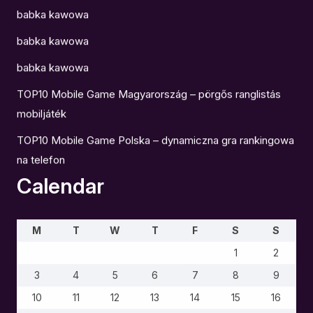
babka kawowa
babka kawowa
babka kawowa
TOP10 Mobile Game Magyarország – pörgős ranglistás
mobiljáték
TOP10 Mobile Game Polska – dynamiczna gra rankingowa
na telefon
Calendar
M
T
W
T
F
S
S
1
2
3
4
5
6
7
8
9
10
11
12
13
14
15
16