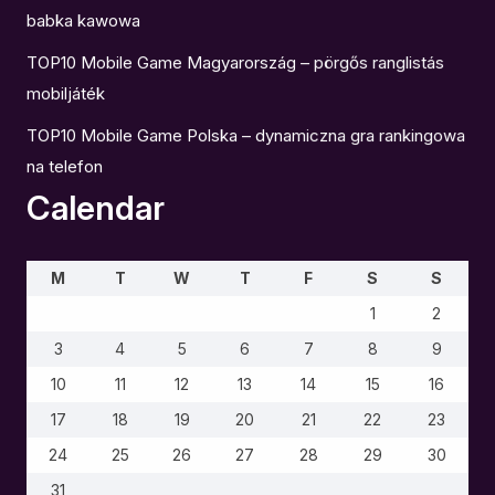
babka kawowa
TOP10 Mobile Game Magyarország – pörgős ranglistás
mobiljáték
TOP10 Mobile Game Polska – dynamiczna gra rankingowa
na telefon
Calendar
M
T
W
T
F
S
S
1
2
3
4
5
6
7
8
9
10
11
12
13
14
15
16
17
18
19
20
21
22
23
24
25
26
27
28
29
30
31