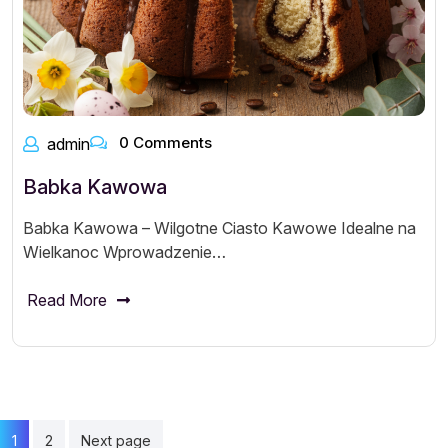
0 Comments
admin
Babka Kawowa
Babka Kawowa – Wilgotne Ciasto Kawowe Idealne na
Wielkanoc Wprowadzenie…
Read More
Posts
1
2
Next page